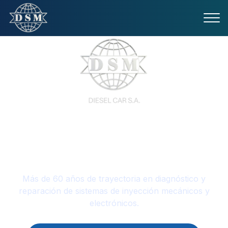
Especialistas en sistemas de
inyección diésel
Más de 60 años de trayectoria en diagnóstico y
reparación de sistemas de inyección mecánicos y
electrónicos.